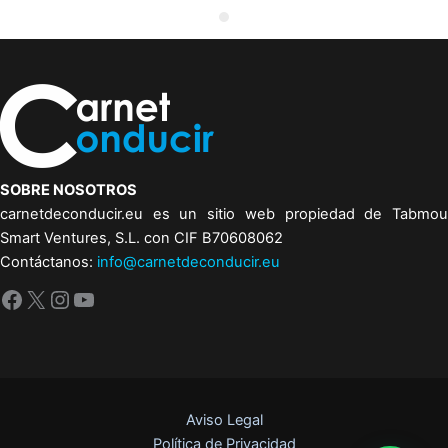
SOBRE NOSOTROS
carnetdeconducir.eu es un sitio web propiedad de Tabmou
Smart Ventures, S.L. con CIF B70608062
Contáctanos:
info@carnetdeconducir.eu
Facebook
X
Instagram
YouTube
Aviso Legal
Política de Privacidad